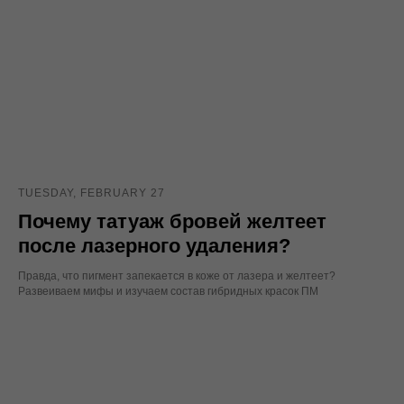
TUESDAY, FEBRUARY 27
Почему татуаж бровей желтеет
после лазерного удаления?
Правда, что пигмент запекается в коже от лазера и желтеет?
Развеиваем мифы и изучаем состав гибридных красок ПМ