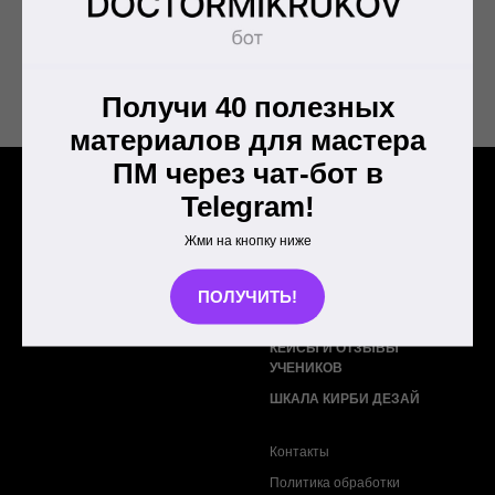
ЗАКАЗАТЬ ЗВОНОК КОНСУЛЬТАНТА
Получи 40 полезных
НАПИСАТЬ КОНСУЛЬТАНТУ В WHATSAPP
материалов для мастера
ПМ через чат-бот в
Telegram!
Жми на кнопку ниже
О КУРСЕ
РАСПИСАНИЕ
ПОЛУЧИТЬ!
БЛОГ
КЕЙСЫ И ОТЗЫВЫ
УЧЕНИКОВ
ШКАЛА КИРБИ ДЕЗАЙ
Контакты
Политика обработки