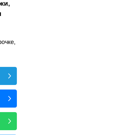
жи,
и
рочке,