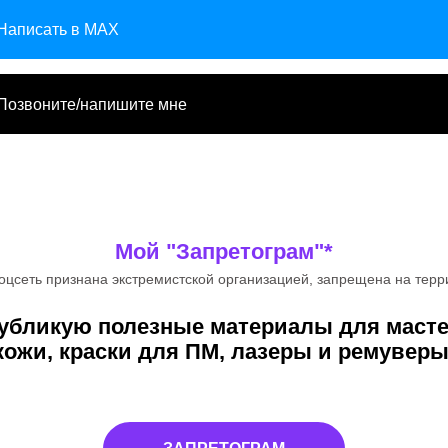
Написать в MAX
Позвоните/напишите мне
Мой "Запретограм"*
оцсеть признана экстремистской организацией, запрещена на тер
публикую полезные материалы для масте
кожи, краски для ПМ, лазеры и ремуверы