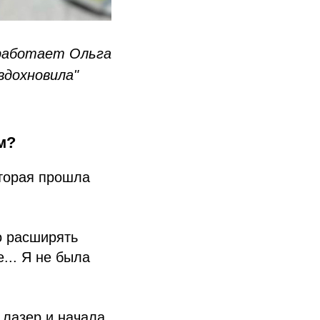
работает Ольга
вдохновила"
м?
оторая прошла
о расширять
... Я не была
 лазер и начала