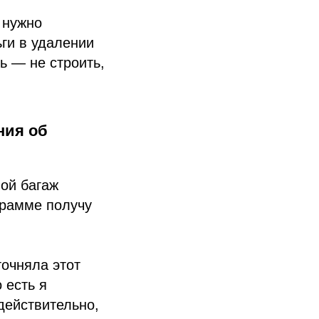
 нужно
ьги в удалении
ь — не строить,
ния об
шой багаж
грамме получу
точняла этот
 есть я
 действительно,