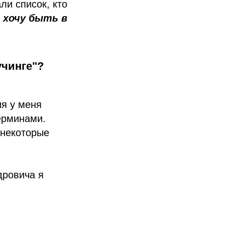
ли список, кто
е хочу быть в
учинге"?
я у меня
ерминами.
 некоторые
дровича я