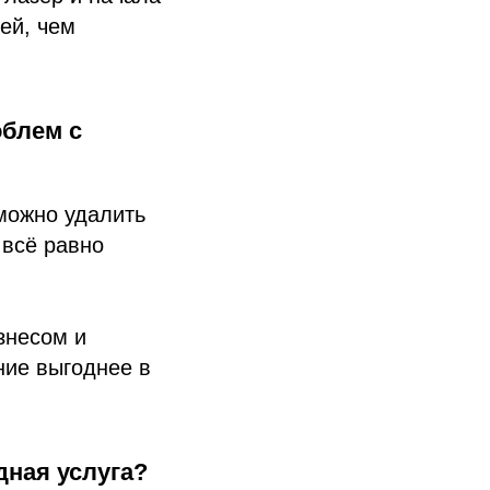
ей, чем
облем с
 можно удалить
 всё равно
знесом и
ние выгоднее в
дная услуга?