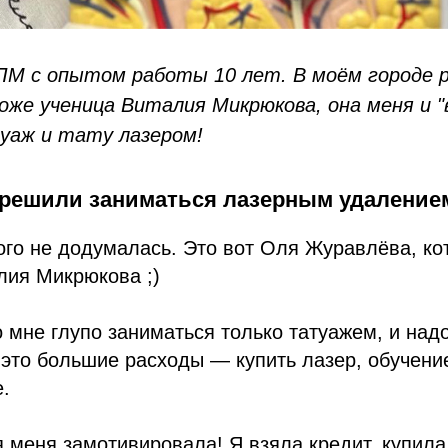
ПМ с опытом работы 10 лет. В моём городе 
оже ученица Виталия Микрюкова, она меня и "
уаж и тату лазером!
решили заниматься лазерным удаление
ого не додумалась. Это вот Оля Журавлёва, к
лия Микрюкова ;)
о мне глупо заниматься только татуажем, и над
о это большие расходы — купить лазер, обучение
е.
 меня замотивировала! Я взяла кредит, купила