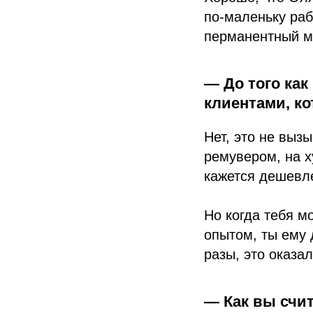
по-маленьку раб
перманентный м
— До того как
клиентами, к
Нет, это не выз
ремувером, на х
кажется дешевле
Но когда тебя м
опытом, ты ему 
разы, это оказа
— Как вы счит