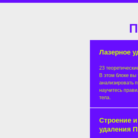
П
Лазерное у
23 теоретические
В этом блоке вы
анализировать п
научитесь правил
тела.
Строение и
удаления П