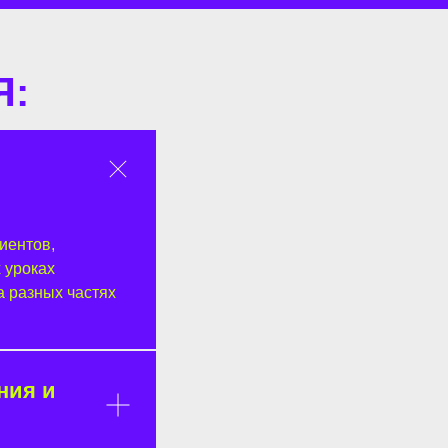
Я:
иентов,
 уроках
а разных частях
ния и