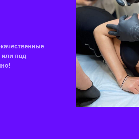
екачественные
 или под
нно!